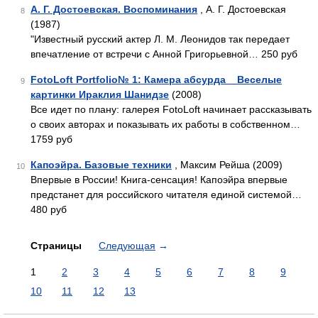
А. Г. Достоевская. Воспоминания
, А. Г. Достоевская
8
(1987)
"Известный русский актер Л. М. Леонидов так передает
впечатление от встречи с Анной Григорьевной… 250 руб
FotoLoft Portfolio№ 1: Камера абсурда _ Веселые
9
картинки Ираклия Шанидзе
(2008)
Все идет по плану: галерея FotoLoft начинает рассказывать
о своих авторах и показывать их работы в собственном…
1759 руб
Капоэйра. Базовые техники
, Максим Рейша (2009)
10
Впервые в России! Книга-сенсация! Капоэйра впервые
предстанет для российского читателя единой системой…
480 руб
Страницы
Следующая
→
1
2
3
4
5
6
7
8
9
10
11
12
13