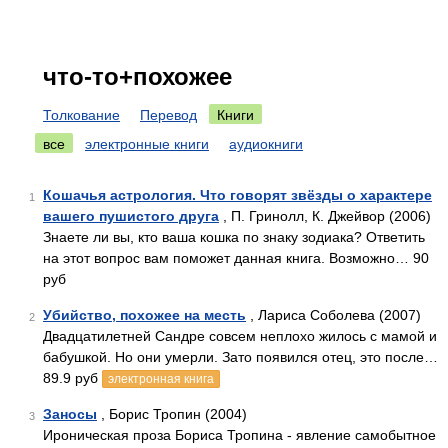
что-то+похожее
Толкование
Перевод
Книги
все
электронные книги
аудиокниги
Кошачья астрология. Что говорят звёзды о характере
1
вашего пушистого друга
, П. Гринолл, К. Джейвор (2006)
Знаете ли вы, кто ваша кошка по знаку зодиака? Ответить
на этот вопрос вам поможет данная книга. Возможно… 90
руб
Убийство, похожее на месть
, Лариса Соболева (2007)
2
Двадцатилетней Сандре совсем неплохо жилось с мамой и
бабушкой. Но они умерли. Зато появился отец, это после…
89.9 руб
электронная книга
Заносы
, Борис Тропин (2004)
3
Ироническая проза Бориса Тропина - явление самобытное